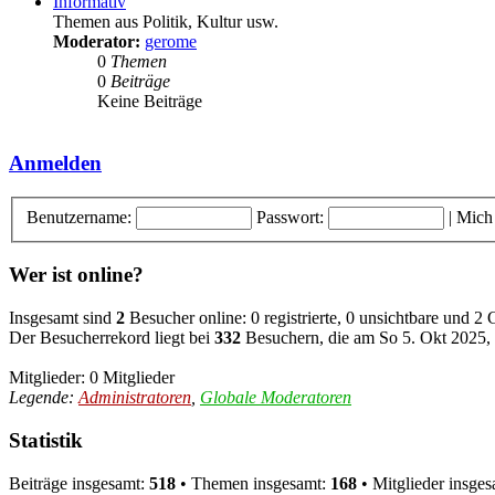
Informativ
Themen aus Politik, Kultur usw.
Moderator:
gerome
0
Themen
0
Beiträge
Keine Beiträge
Anmelden
Benutzername:
Passwort:
|
Mich
Wer ist online?
Insgesamt sind
2
Besucher online: 0 registrierte, 0 unsichtbare und 2
Der Besucherrekord liegt bei
332
Besuchern, die am So 5. Okt 2025, 2
Mitglieder: 0 Mitglieder
Legende:
Administratoren
,
Globale Moderatoren
Statistik
Beiträge insgesamt:
518
• Themen insgesamt:
168
• Mitglieder insge